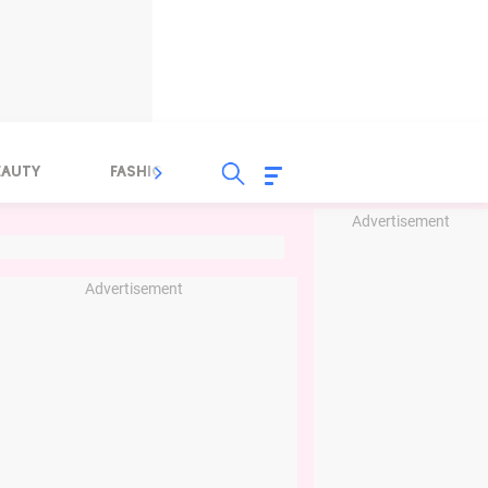
EAUTY
FASHION
FOOD
HEALTH
Advertisement
Advertisement