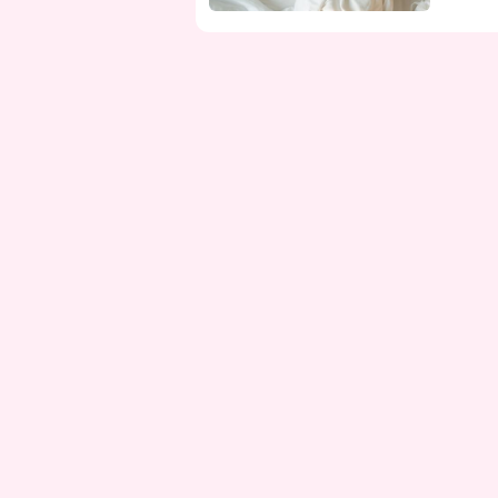
dengan 
sakit kepala ringan. J
dua kate