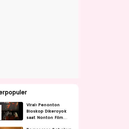
erpopuler
Viral! Penonton
Bioskop Dikeroyok
saat Nonton Film
Spider-Man