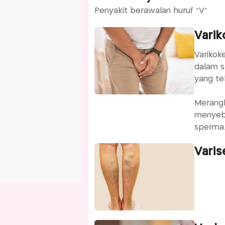
Penyakit berawalan huruf "V"
Varik
Varikok
dalam sk
yang te
Merangk
menyeb
sperma.
dalam p
Varis
Maka de
pengoba
waktu j