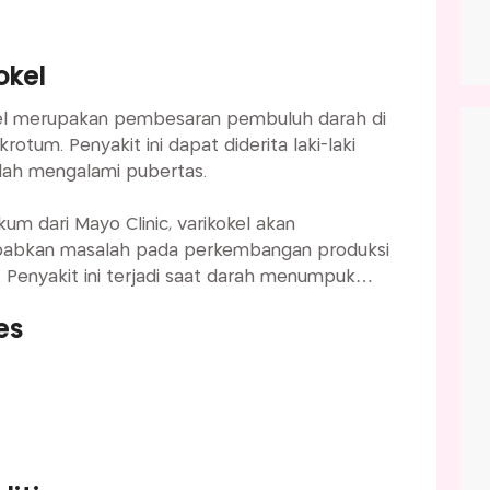
okel
el merupakan pembesaran pembuluh darah di
rotum. Penyakit ini dapat diderita laki-laki
lah mengalami pubertas.
um dari Mayo Clinic, varikokel akan
abkan masalah pada perkembangan produksi
 Penyakit ini terjadi saat darah menumpuk
embuluh darah dan tidak mengalir ke skrotum.
es
mikian, sangat dianjurkan melakukan
tan medis untuk mengatasi komplikasi dalam
angka panjang.