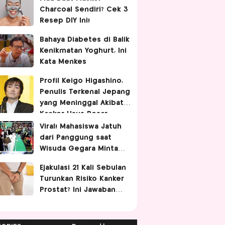
Charcoal Sendiri? Cek 3
Resep DIY Ini!
Bahaya Diabetes di Balik
Kenikmatan Yoghurt, Ini
Kata Menkes
Profil Keigo Higashino,
Penulis Terkenal Jepang
yang Meninggal Akibat
Kanker Usus Besar
Viral! Mahasiswa Jatuh
dari Panggung saat
Wisuda Gegara Minta
Difotoin Rektor,
Ejakulasi 21 Kali Sebulan
Netizen: Malunya
Turunkan Risiko Kanker
Sampai Tua
Prostat? Ini Jawaban
Dokter