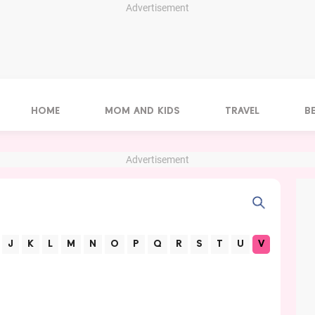
Advertisement
HOME
MOM AND KIDS
TRAVEL
B
Advertisement
J
K
L
M
N
O
P
Q
R
S
T
U
V