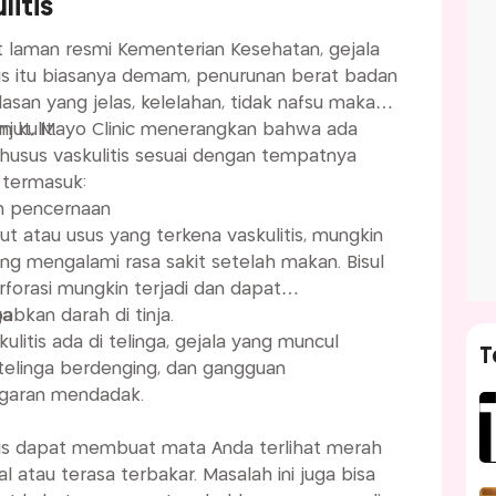
litis
 laman resmi Kementerian Kesehatan, gejala
tis itu biasanya demam, penurunan berat badan
lasan yang jelas, kelelahan, tidak nafsu makan,
 kulit.
anjut, Mayo Clinic menerangkan bahwa ada
khusus vaskulitis sesuai dengan tempatnya
 termasuk:
em pencernaan
rut atau usus yang terkena vaskulitis, mungkin
ng mengalami rasa sakit setelah makan. Bisul
rforasi mungkin terjadi dan dapat
bkan darah di tinja.
ga
kulitis ada di telinga, gejala yang muncul
T
 telinga berdenging, dan gangguan
garan mendadak.
tis dapat membuat mata Anda terlihat merah
l atau terasa terbakar. Masalah ini juga bisa