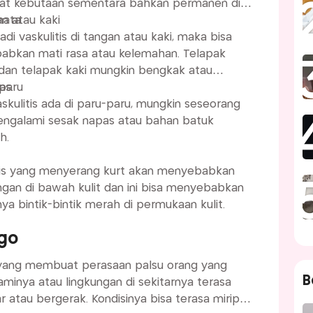
t kebutaan sementara bahkan permanen di
ata.
an atau kaki
jadi vaskulitis di tangan atau kaki, maka bisa
bkan mati rasa atau kelemahan. Telapak
dan telapak kaki mungkin bengkak atau
as.
-paru
askulitis ada di paru-paru, mungkin seseorang
ngalami sesak napas atau bahan batuk
h.
tis yang menyerang kurt akan menyebabkan
gan di bawah kulit dan ini bisa menyebabkan
ya bintik-bintik merah di permukaan kulit.
igo
yang membuat perasaan palsu orang yang
B
minya atau lingkungan di sekitarnya terasa
rgerak. Kondisinya bisa terasa mirip