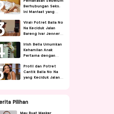
Pemanasan Sebelum
Berhubungan Seks,
Ini Manfaat yang
Jarang Diketahui
Viral! Potret Baila No
Pasangan
Na Keciduk Jalan
Bareng Ivar Jenner,
Pacaran?
Irish Bella Umumkan
Kehamilan Anak
Pertama dengan
Haldy Sabri
Profil dan Potret
Cantik Baila No Na
yang Keciduk Jalan
Bareng Bintang
Timnas Indonesia
Ivar Jenner
erita Pilihan
Mau Buat Masker