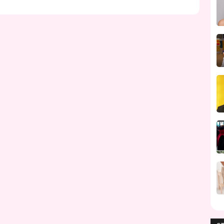
mabuk perjalanan, tapi tidak sama dengan
enis vertigo sendiri dibagi dalam
gori, vertigo perifer dan vertigo sentral.