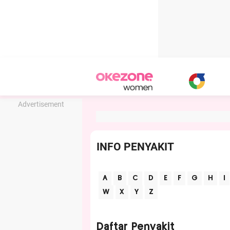
Advertisement
INFO PENYAKIT
A
B
C
D
E
F
G
H
I
W
X
Y
Z
Daftar Penyakit