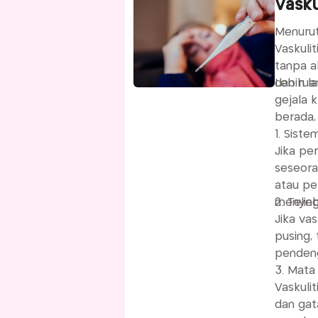
Vasku
Menurut
Vaskuli
tanpa a
dan ruam
Lebih l
gejala 
berada,
1. Sist
Jika pe
seseora
atau pe
menyeba
2. Telin
Jika vas
pusing,
penden
3. Mata
Vaskuli
dan gata