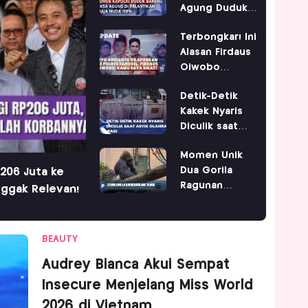
Agung Duduk
Berdampingan
Terbongkar! Ini
di IPDN
Alasan Firdaus
Oiwobo
Laporkan Tiyo
Detik-Detik
Ardianto ke
Kakek Nyaris
Polres Tangsel
Diculik saat
Olahraga Pagi
Momen Unik
di PIK
Dua Gorila
206 Juta ke
Ragunan
Nggak Relevan!
Rayakan Ulang
Tahun
BEAUTY
Audrey Bianca Akui Sempat
Insecure Menjelang Miss World
2026 di Vietnam