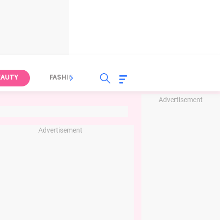
EAUTY
FASHION
FOOD
HEALTH
Advertisement
Advertisement