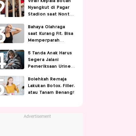
Viral! Kepala Bocah
Nyangkut di Pagar
Stadion saat Nonton
Timnas Indonesia,
Bahaya Olahraga
Endingnya Kocak
saat Kurang Fit, Bisa
Memperparah
Infeksi Sistemik
5 Tanda Anak Harus
Segera Jalani
Pemeriksaan Urine,
Orangtua Wajib Tahu
Bolehkah Remaja
Lakukan Botox, Filler,
atau Tanam Benang?
Advertisement