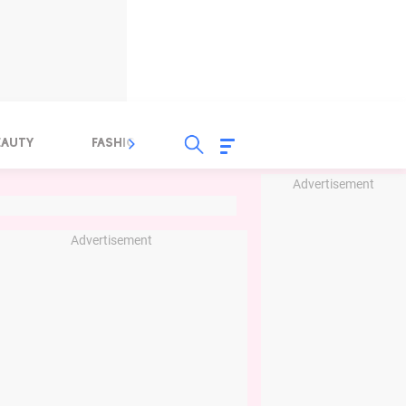
EAUTY
FASHION
FOOD
HEALTH
Advertisement
Advertisement