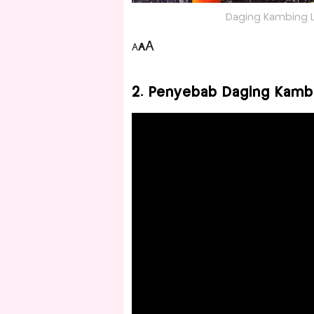
Daging Kambing Leb
A
A
A
2. Penyebab Daging Kambin