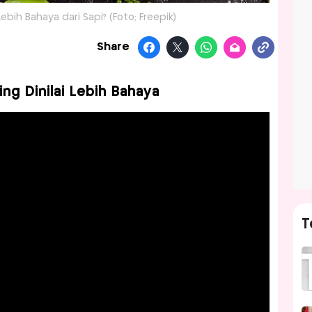
ih Bahaya dari Sapi? (Foto; Freepik)
Share
g Dinilai Lebih Bahaya
T