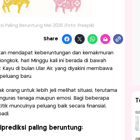
si Paling Beruntung Mei 2026 (Foto: Freepik)
Share
 akan mendapat keberuntungan dan kemakmuran
ongkok, hari Minggu kali ini berada di bawah
Kayu di bulan Ular Air, yang diyakini membawa
peluang baru.
orang untuk lebih jeli melihat situasi, terutama
menguras tenaga maupun emosi. Bagi beberapa
T
 titik munculnya peluang baik secara finansial,
adi.
iprediksi paling beruntung: