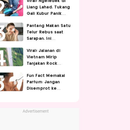
Viral! Ngeledek di
Hubungan Intim
Liang Lahad, Tukang
Gali Kubur Panik
Tertimpa Tanah
Pantang Makan Satu
Telur Rebus saat
Sarapan, Ini
Alasannya Menurut
Viral! Jalanan di
Ahli Gizi!
Vietnam Mirip
Tanjakan Rock
Bottom SpongeBob,
Fun Fact Memakai
Berbelok Nyaris 90
Parfum: Jangan
Derajat!
Disemprot ke
Rambut hingga
Golden Time
Memakainya!
Advertisement