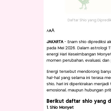
Daftar Shio yang Dipredik
A
A
A
JAKARTA
- Enam shio diprediksi
pada Mei 2026. Dalam astrologi Ti
energi Hari Keseimbangan Monyet 
momen perubahan, evaluasi, dan 
Energi tersebut mendorong banyak 
hal-hal yang selama ini terasa 
shio, hari ini diperkirakan menjadi
emosional, maupun hubungan prib
Berikut daftar shio yang d
1. Shio Monyet