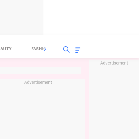
EAUTY
FASHION
FOOD
HEALTH
Advertisement
Advertisement