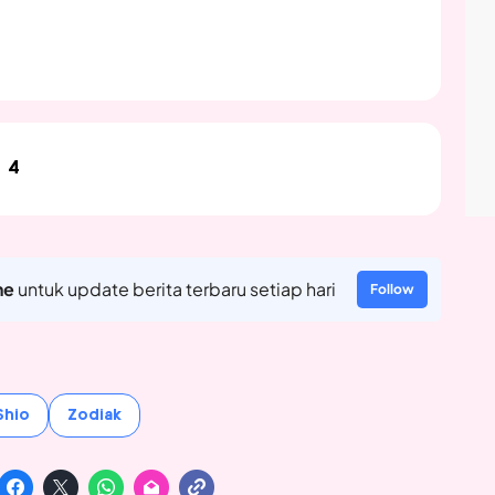
4
ne
untuk update berita terbaru setiap hari
Follow
Shio
Zodiak