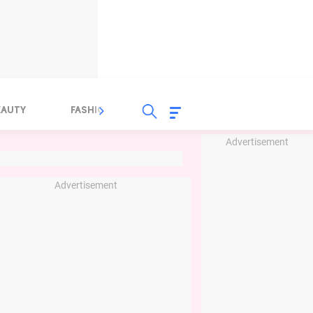
EAUTY
FASHION
FOOD
HEALTH
Advertisement
Advertisement