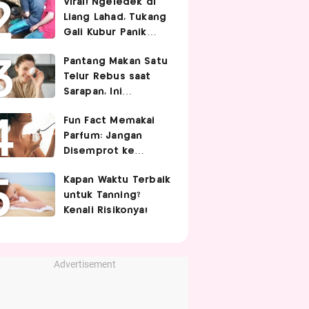
Viral! Ngeledek di
Hubungan Intim
Liang Lahad, Tukang
Gali Kubur Panik
Tertimpa Tanah
Pantang Makan Satu
Telur Rebus saat
Sarapan, Ini
Alasannya Menurut
Fun Fact Memakai
Ahli Gizi!
Parfum: Jangan
Disemprot ke
Rambut hingga
Kapan Waktu Terbaik
Golden Time
untuk Tanning?
Memakainya!
Kenali Risikonya!
Advertisement