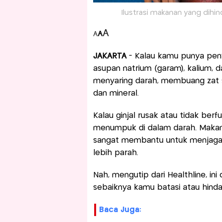
Ilustrasi makanan yang dihind
A
A
A
JAKARTA
- Kalau kamu punya peny
asupan natrium (garam), kalium, da
menyaring darah, membuang zat s
dan mineral.
Kalau ginjal rusak atau tidak berf
menumpuk di dalam darah. Makanya,
sangat membantu untuk menjaga 
lebih parah.
Nah, mengutip dari Healthline, i
sebaiknya kamu batasi atau hindar
Baca Juga: