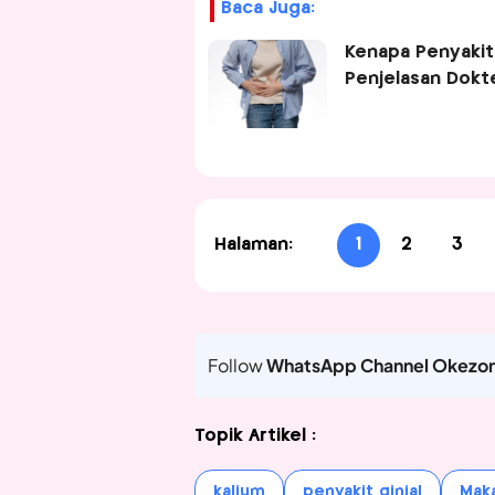
Baca Juga:
Kenapa Penyakit
Penjelasan Dokte
Halaman:
1
2
3
Follow
WhatsApp Channel Okezo
Topik Artikel :
kalium
penyakit ginjal
Mak