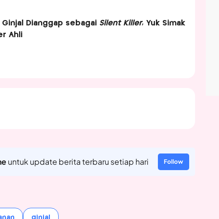
 Ginjal Dianggap sebagai
Silent Killer
, Yuk Simak
r Ahli
ne
untuk update berita terbaru setiap hari
Follow
anan
ginjal