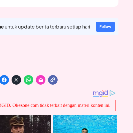
ne
untuk update berita terbaru setiap hari
Follow