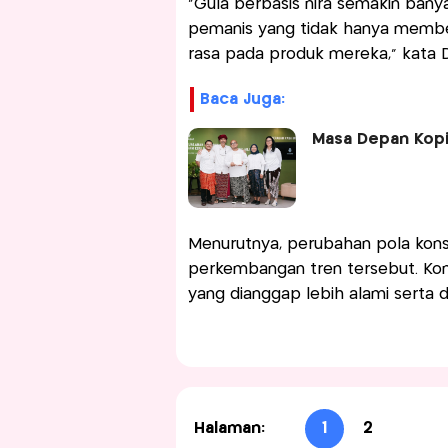
“Gula berbasis nira semakin bany
pemanis yang tidak hanya member
rasa pada produk mereka,” kata D
Baca Juga:
Masa Depan Kopi
Menurutnya, perubahan pola kon
perkembangan tren tersebut. Kons
yang dianggap lebih alami serta 
Halaman:
1
2