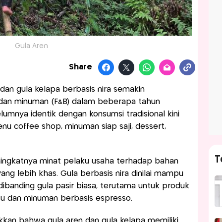
Gula Aren
Share
dan gula kelapa berbasis nira semakin
 dan minuman (F&B) dalam beberapa tahun
lumnya identik dengan konsumsi tradisional kini
u coffee shop, minuman siap saji, dessert,
.
T
ningkatnya minat pelaku usaha terhadap bahan
ang lebih khas. Gula berbasis nira dinilai mampu
ibanding gula pasir biasa, terutama untuk produk
u dan minuman berbasis espresso.
kkan bahwa gula aren dan gula kelapa memiliki