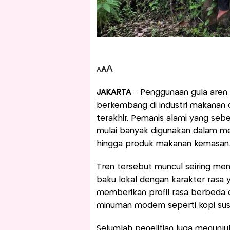
A
A
A
JAKARTA
– Penggunaan gula aren 
berkembang di industri makanan
terakhir. Pemanis alami yang sebe
mulai banyak digunakan dalam men
hingga produk makanan kemasan
Tren tersebut muncul seiring me
baku lokal dengan karakter rasa y
memberikan profil rasa berbeda d
minuman modern seperti kopi sus
Sejumlah penelitian juga menunju