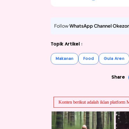
Follow
WhatsApp Channel Okezo
Topik Artikel :
Makanan
Food
Gula Aren
Share