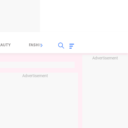
EAUTY
FASHION
FOOD
HEALTH
Advertisement
Advertisement