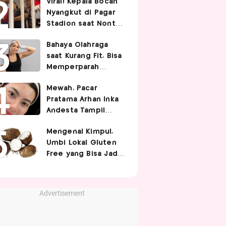
Viral! Kepala Bocah
Nyangkut di Pagar
Stadion saat Nonton
Timnas Indonesia,
Bahaya Olahraga
Endingnya Kocak
saat Kurang Fit, Bisa
Memperparah
Infeksi Sistemik
Mewah, Pacar
Pratama Arhan Inka
Andesta Tampil
Manis nan Stylish
Mengenal Kimpul,
Pakai Bando Rp10
Umbi Lokal Gluten
Juta
Free yang Bisa Jadi
Pengganti Nasi
Advertisement