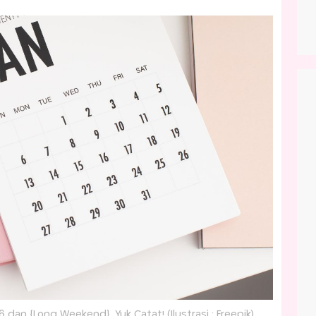
dan {Long Weekend}, Yuk Catat! (Ilustrasi : Freepik)