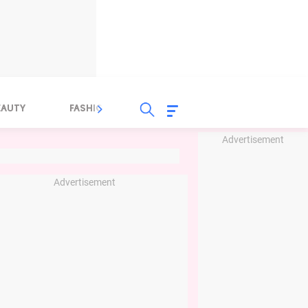
EAUTY
FASHION
FOOD
HEALTH
Advertisement
Advertisement