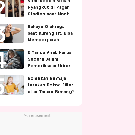
Viral! Kepala Bocah
Nyangkut di Pagar
Stadion saat Nonton
Timnas Indonesia,
Bahaya Olahraga
Endingnya Kocak
saat Kurang Fit, Bisa
Memperparah
Infeksi Sistemik
5 Tanda Anak Harus
Segera Jalani
Pemeriksaan Urine,
Orangtua Wajib Tahu
Bolehkah Remaja
Lakukan Botox, Filler,
atau Tanam Benang?
Advertisement