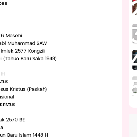
tes
026 Masehi
aj Nabi Muhammad SAW
 Imlek 2577 Kongzili
pi (Tahun Baru Saka 1948)
7 H
stus
esus Kristus (Paskah)
asional
Kristus
sak 2570 BE
la
hun Baru Islam 1448 H