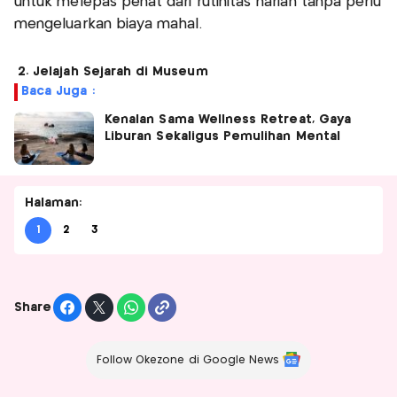
untuk melepas penat dari rutinitas harian tanpa perlu
mengeluarkan biaya mahal.
2. Jelajah Sejarah di Museum
Baca Juga :
Kenalan Sama Wellness Retreat, Gaya
Liburan Sekaligus Pemulihan Mental
Halaman:
1
2
3
Share
Follow Okezone di Google News