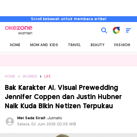
Scroll kebawah untuk membaca artikel
HOME
MOM AND KIDS
TRAVEL
BEAUTY
FASHION
HOME
WOMEN
LIFE
Bak Karakter AI, Visual Prewedding
Jennifer Coppen dan Justin Hubner
Naik Kuda Bikin Netizen Terpukau
Mei Sada Sirait
,
Jurnalis
Selasa, 02 Juni 2026 |23:05 WIB