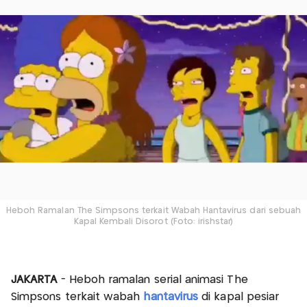
Heboh Ramalan The Simpsons terkait Wabah Hantavirus dari sebuah
Kapal Kembali Disorot (Foto: irishstar)
JAKARTA
- Heboh ramalan serial animasi The
Simpsons terkait wabah
hantavirus
di kapal pesiar