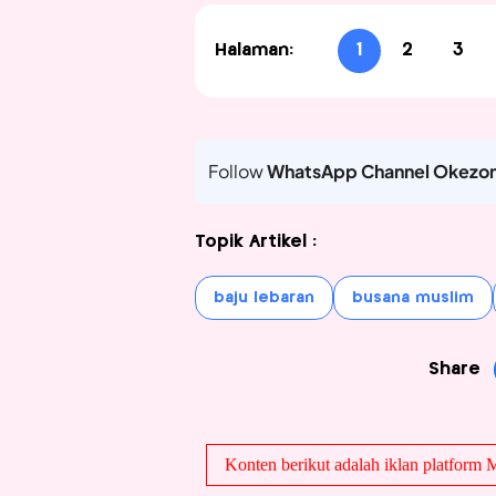
Halaman:
1
2
3
Follow
WhatsApp Channel Okezo
Topik Artikel :
baju lebaran
busana muslim
Share