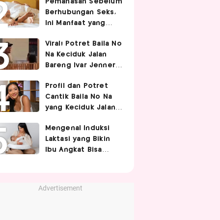
Pemanasan Sebelum
Berhubungan Seks,
Ini Manfaat yang
Jarang Diketahui
Viral! Potret Baila No
Pasangan
Na Keciduk Jalan
Bareng Ivar Jenner,
Pacaran?
Profil dan Potret
Cantik Baila No Na
yang Keciduk Jalan
Bareng Bintang
Mengenal Induksi
Timnas Indonesia
Laktasi yang Bikin
Ivar Jenner
Ibu Angkat Bisa
Menyusui Bayi
Adopsi
Advertisement