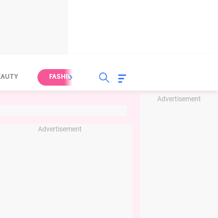
EAUTY
FASHION
FOOD
HEALTH
Advertisement
Advertisement