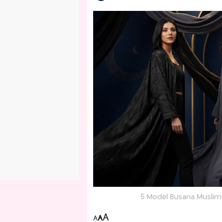
5 Model Busana Muslim 
A
A
A