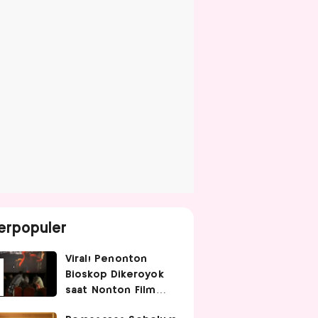
erpopuler
Viral! Penonton
Bioskop Dikeroyok
saat Nonton Film
Spider-Man