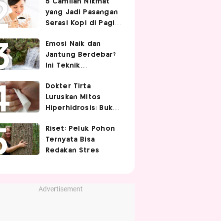
5 Camilan Nikmat
Cek 5 Faktanya
yang Jadi Pasangan
Serasi Kopi di Pagi
Hari
Emosi Naik dan
Jantung Berdebar?
Ini Teknik
Pernapasan yang
Dokter Tirta
Bisa Bantu Tubuh
Luruskan Mitos
Lebih Tenang
Hiperhidrosis: Bukan
Tanda Lemah
Riset: Peluk Pohon
Jantung, tapi Saraf
Ternyata Bisa
Simpatis Berlebihan
Redakan Stres
Advertisement