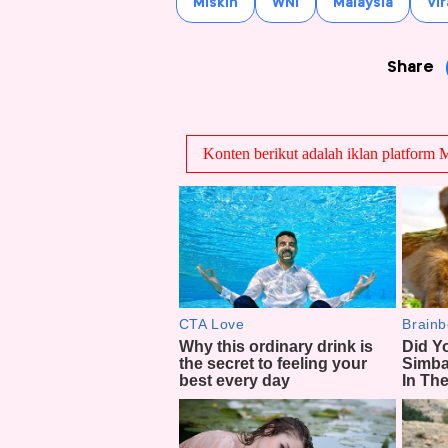
Miskin
WNI
Malaysia
Vir
Share