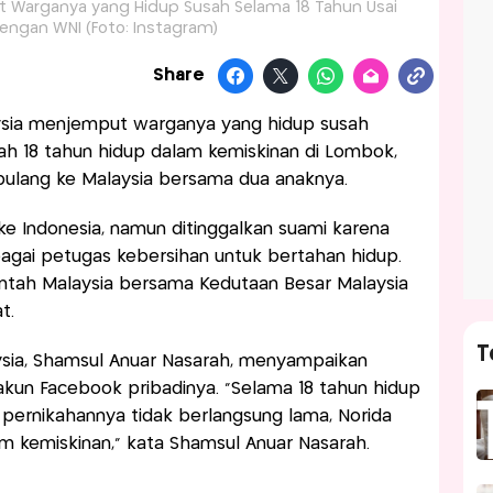
ut Warganya yang Hidup Susah Selama 18 Tahun Usai
engan WNI (Foto: Instagram)
Share
sia menjemput warganya yang hidup susah
ah 18 tahun hidup dalam kemiskinan di Lombok,
 pulang ke Malaysia bersama dua anaknya.
e Indonesia, namun ditinggalkan suami karena
ebagai petugas kebersihan untuk bertahan hidup.
intah Malaysia bersama Kedutaan Besar Malaysia
at.
T
ysia, Shamsul Anuar Nasarah, menyampaikan
 akun Facebook pribadinya. “Selama 18 tahun hidup
h pernikahannya tidak berlangsung lama, Norida
am kemiskinan,” kata Shamsul Anuar Nasarah.