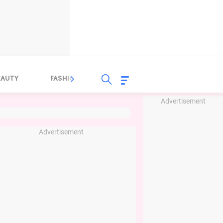
EAUTY
FASHION
FOOD
HEALTH
Advertisement
Advertisement