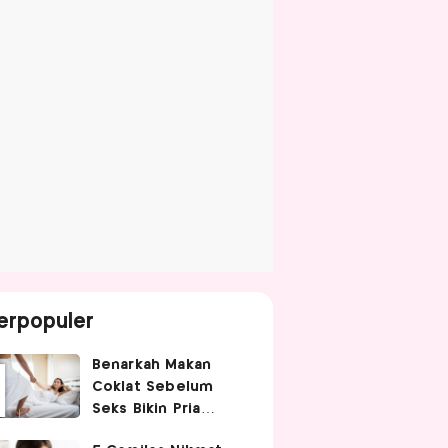
erpopuler
Benarkah Makan
Coklat Sebelum
Seks Bikin Pria
Ganas di Ranjang?