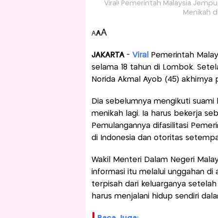
Viral! Pemerintah Malaysia Jemp
Menikah d
A
A
A
JAKARTA
-
Viral
Pemerintah Malay
selama 18 tahun di Lombok. Setel
Norida Akmal Ayob (45) akhirnya
Dia sebelumnya mengikuti suami k
menikah lagi. Ia harus bekerja s
Pemulangannya difasilitasi Pemer
di Indonesia dan otoritas setemp
Wakil Menteri Dalam Negeri Mala
informasi itu melalui unggahan di
terpisah dari keluarganya setela
harus menjalani hidup sendiri dal