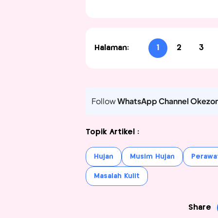
Halaman:
1
2
3
Follow
WhatsApp Channel Okezo
Topik Artikel :
Hujan
Musim Hujan
Perawat
Masalah Kulit
Share