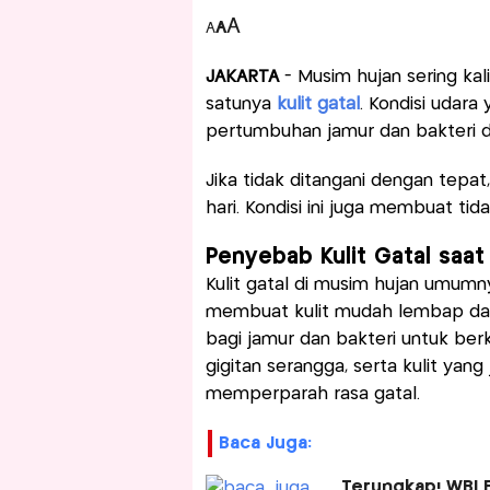
A
A
A
JAKARTA
- Musim hujan sering k
satunya
kulit gatal
. Kondisi udara
pertumbuhan jamur dan bakteri da
Jika tidak ditangani dengan tepat
hari. Kondisi ini juga membuat t
Penyebab Kulit Gatal saat
Kulit gatal di musim hujan umum
membuat kulit mudah lembap dan b
bagi jamur dan bakteri untuk berke
gigitan serangga, serta kulit yan
memperparah rasa gatal.
Baca Juga:
Terungkap! WBI F