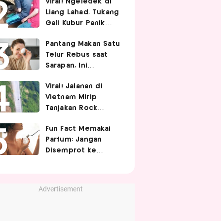
Viral! Ngeledek di
Hubungan Intim
Liang Lahad, Tukang
Gali Kubur Panik
Tertimpa Tanah
Pantang Makan Satu
Telur Rebus saat
Sarapan, Ini
Alasannya Menurut
Viral! Jalanan di
Ahli Gizi!
Vietnam Mirip
Tanjakan Rock
Bottom SpongeBob,
Fun Fact Memakai
Berbelok Nyaris 90
Parfum: Jangan
Derajat!
Disemprot ke
Rambut hingga
Golden Time
Memakainya!
Advertisement