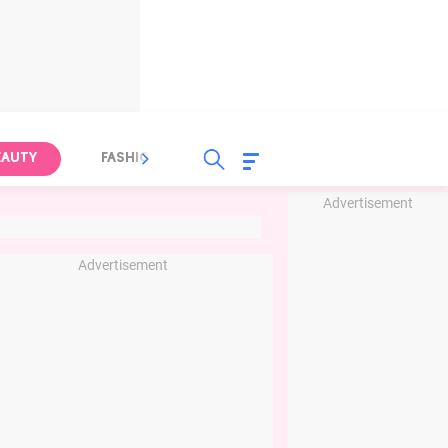
EAUTY
FASHION
FOOD
HEALTH
Advertisement
Advertisement