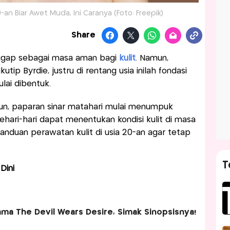
0-an Biar Awet Muda, Ini Caranya (Foto: Freepik)
Share
anggap sebagai masa aman bagi
kulit
. Namun,
ip Byrdie, justru di rentang usia inilah fondasi
lai dibentuk.
un, paparan sinar matahari mulai menumpuk
ehari-hari dapat menentukan kondisi kulit di masa
anduan perawatan kulit di usia 20-an agar tetap
T
Dini
ma The Devil Wears Desire, Simak Sinopsisnya!