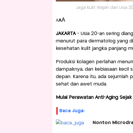
Jaga Kulit Wajah dari Usia 2
A
A
A
JAKARTA
- Usia 20-an sering di
menurut para dermatolog yang dikut
kesehatan kulit jangka panjang mu
Produksi kolagen perlahan menur
dampaknya, dan kebiasaan kecil s
depan. Karena itu, ada sejumlah p
sehat dan awet muda.
Mulai Perawatan Anti-Aging Sejak 
Baca Juga:
Nonton Microdra