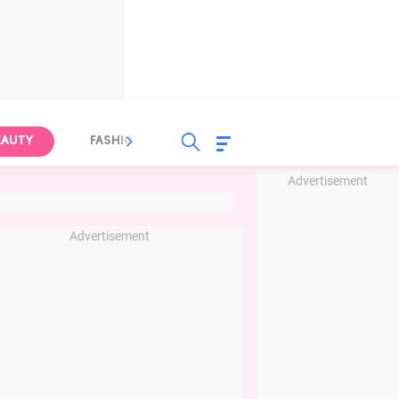
EAUTY
FASHION
FOOD
HEALTH
Advertisement
Advertisement