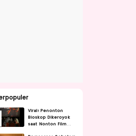
erpopuler
Viral! Penonton
Bioskop Dikeroyok
saat Nonton Film
Spider-Man