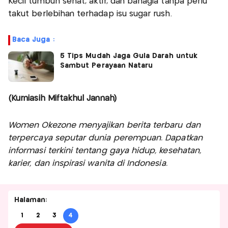
Kecil tumbuh sehat, aktif, dan bahagia tanpa perlu
takut berlebihan terhadap isu sugar rush.
Baca Juga :
5 Tips Mudah Jaga Gula Darah untuk
Sambut Perayaan Nataru
(Kurniasih Miftakhul Jannah)
Women Okezone menyajikan berita terbaru dan
terpercaya seputar dunia perempuan. Dapatkan
informasi terkini tentang gaya hidup, kesehatan,
karier, dan inspirasi wanita di Indonesia.
Halaman:
1
2
3
4