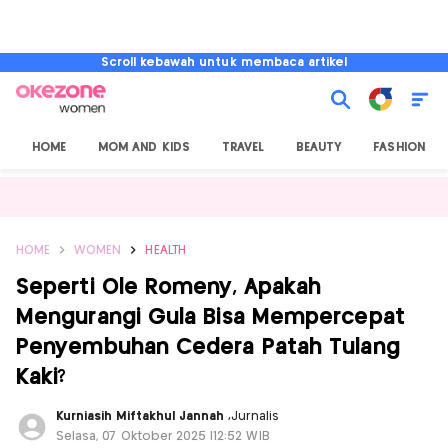
Scroll kebawah untuk membaca artikel
HOME
MOM AND KIDS
TRAVEL
BEAUTY
FASHION
HOME
WOMEN
HEALTH
Seperti Ole Romeny, Apakah
Mengurangi Gula Bisa Mempercepat
Penyembuhan Cedera Patah Tulang
Kaki?
Kurniasih Miftakhul Jannah
,
Jurnalis
Selasa, 07 Oktober 2025 |12:52 WIB