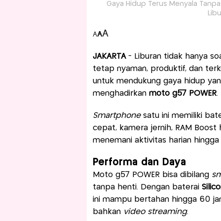
Gaya Hidup Terus Menyala Tanp
Lib
A
A
A
JAKARTA
- Liburan tidak hanya s
tetap nyaman, produktif, dan terk
untuk mendukung gaya hidup yang
menghadirkan
moto g57 POWER
.
Smartphone
satu ini memiliki ba
cepat, kamera jernih, RAM Boost 
menemani aktivitas harian hingga 
Performa dan Daya
Moto g57 POWER bisa dibilang
sm
tanpa henti. Dengan baterai
Sili
ini mampu bertahan hingga 60 j
bahkan
video streaming
.