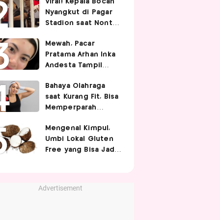
Viral! Kepala Bocah
Nyangkut di Pagar
Stadion saat Nonton
Timnas Indonesia,
Mewah, Pacar
Endingnya Kocak
Pratama Arhan Inka
Andesta Tampil
Manis nan Stylish
Bahaya Olahraga
Pakai Bando Rp10
saat Kurang Fit, Bisa
Juta
Memperparah
Infeksi Sistemik
Mengenal Kimpul,
Umbi Lokal Gluten
Free yang Bisa Jadi
Pengganti Nasi
Advertisement