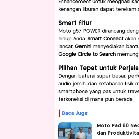
Enhancement untuk menghasilkan f
kenangan liburan dapat terekam d
Smart fitur
Moto g57 POWER dirancang dengan
hidup Anda.
Smart Connect
akan m
lancar,
Gemini
menyediakan bantua
Google Circle to Search
memungki
Pilihan Tepat untuk Perjal
Dengan baterai super besar, perf
audio jernih, dan ketahanan fis
smartphone yang pas untuk travele
terkoneksi di mana pun berada.
Baca Juga:
Moto Pad 60 Neo 
dan Produktivit