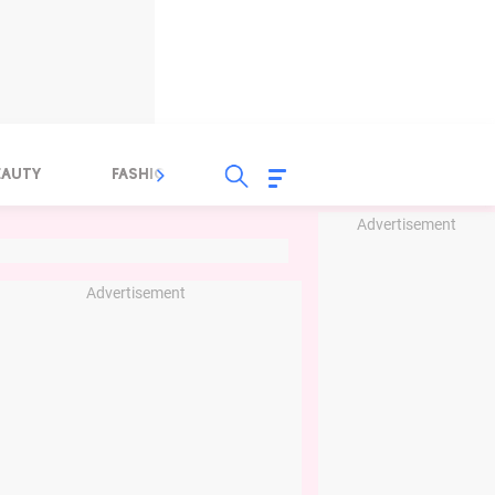
EAUTY
FASHION
FOOD
HEALTH
Advertisement
Advertisement