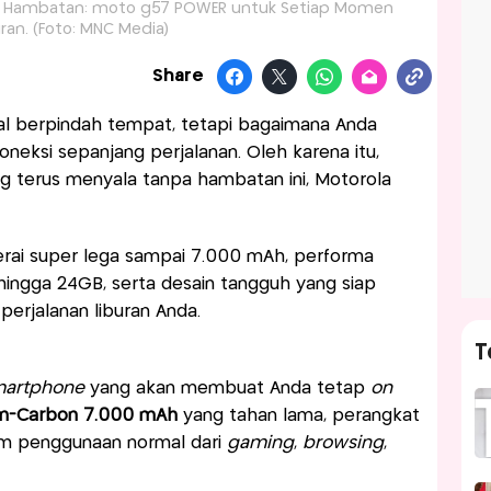
a Hambatan: moto g57 POWER untuk Setiap Momen
uran. (Foto: MNC Media)
Share
oal berpindah tempat, tetapi bagaimana Anda
oneksi sepanjang perjalanan. Oleh karena itu,
 terus menyala tanpa hambatan ini, Motorola
terai super lega sampai 7.000 mAh, performa
hingga 24GB, serta desain tangguh yang siap
perjalanan liburan Anda.
T
artphone
yang akan membuat Anda tetap
on
con-Carbon 7.000 mAh
yang tahan lama, perangkat
am penggunaan normal dari
gaming
,
browsing
,