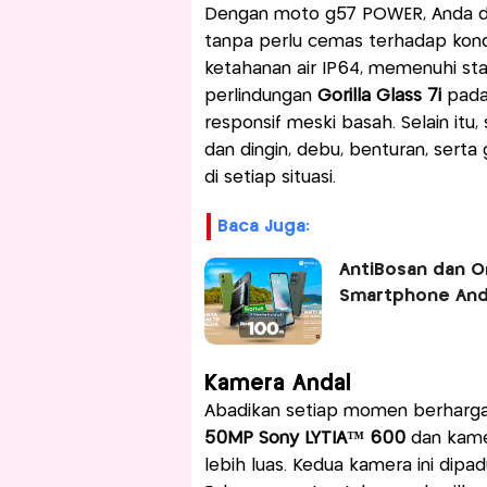
Dengan moto g57 POWER, Anda dap
tanpa perlu cemas terhadap kondis
ketahanan air IP64, memenuhi sta
perlindungan
Gorilla Glass 7i
pada 
responsif meski basah. Selain itu,
dan dingin, debu, benturan, sert
di setiap situasi.
Baca Juga:
AntiBosan dan O
Smartphone Anda
Kamera Andal
Abadikan setiap momen berharga
50MP Sony LYTIA™ 600
dan kame
lebih luas. Kedua kamera ini dip