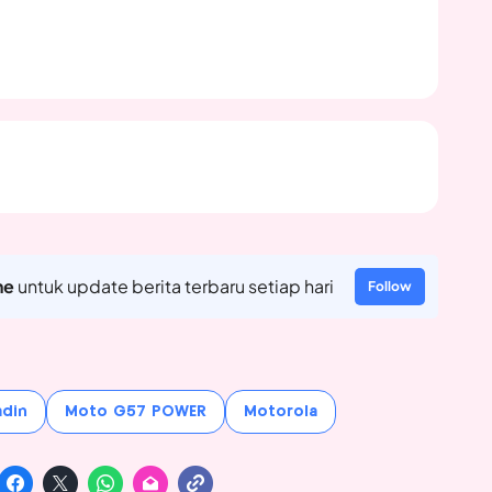
ne
untuk update berita terbaru setiap hari
Follow
adin
Moto G57 POWER
Motorola