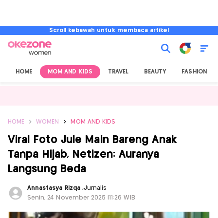
Scroll kebawah untuk membaca artikel
HOME
MOM AND KIDS
TRAVEL
BEAUTY
FASHION
HOME
WOMEN
MOM AND KIDS
Viral Foto Jule Main Bareng Anak
Tanpa Hijab, Netizen: Auranya
Langsung Beda
Annastasya Rizqa
,
Jurnalis
Senin, 24 November 2025 |11:26 WIB