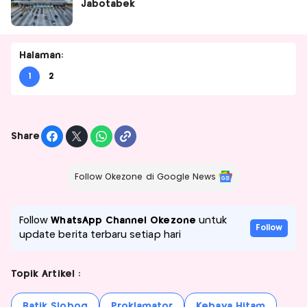
Jabotabek
Halaman:
1
2
Share
Follow Okezone di Google News
Follow
WhatsApp Channel Okezone
untuk
Follow
update berita terbaru setiap hari
Topik Artikel :
Batik Slobog
Proklamator
Kebaya Hitam