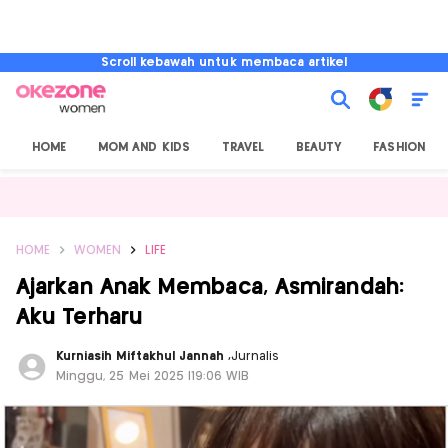
Scroll kebawah untuk membaca artikel
HOME
MOM AND KIDS
TRAVEL
BEAUTY
FASHION
HOME
WOMEN
LIFE
Ajarkan Anak Membaca, Asmirandah:
Aku Terharu
Kurniasih Miftakhul Jannah
,
Jurnalis
Minggu, 25 Mei 2025 |19:06 WIB