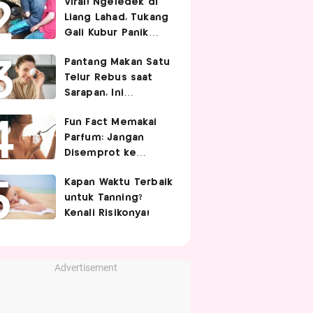
Viral! Ngeledek di
Hubungan Intim
Liang Lahad, Tukang
Gali Kubur Panik
Tertimpa Tanah
Pantang Makan Satu
Telur Rebus saat
Sarapan, Ini
Alasannya Menurut
Fun Fact Memakai
Ahli Gizi!
Parfum: Jangan
Disemprot ke
Rambut hingga
Kapan Waktu Terbaik
Golden Time
untuk Tanning?
Memakainya!
Kenali Risikonya!
Advertisement