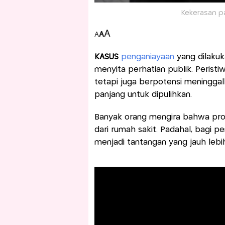
Kekerasan p
A
A
A
KASUS
penganiayaan
yang dilakuk
menyita perhatian publik. Peristi
tetapi juga berpotensi meningga
panjang untuk dipulihkan.
Banyak orang mengira bahwa pros
dari rumah sakit. Padahal, bagi p
menjadi tantangan yang jauh lebi