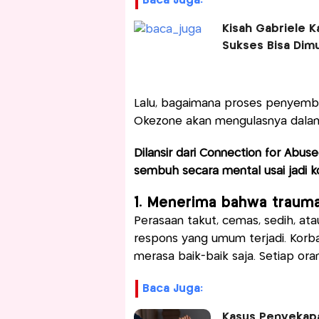
Baca Juga:
Kisah Gabriele K
Sukses Bisa Dimu
Lalu, bagaimana proses penyembu
Okezone akan mengulasnya dalam a
Dilansir dari Connection for Abus
sembuh secara mental usai jadi k
1. Menerima bahwa trauma
Perasaan takut, cemas, sedih, a
respons yang umum terjadi. Korba
merasa baik-baik saja. Setiap or
Baca Juga:
Kasus Penyekapa