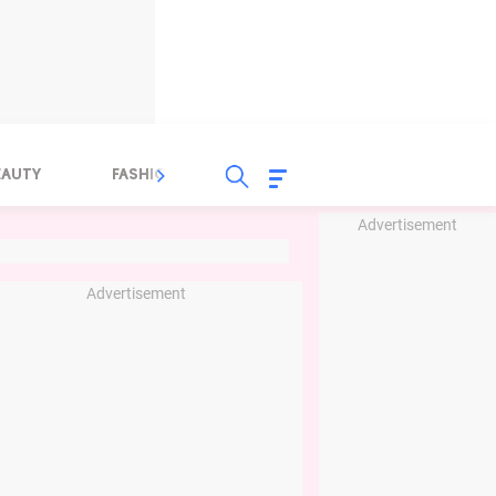
EAUTY
FASHION
FOOD
HEALTH
Advertisement
Advertisement