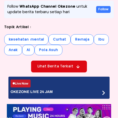
Follow
WhatsApp Channel Okezone
untuk
Follow
update berita terbaru setiap hari
Topik Artikel :
kesehatan mental
Curhat
Remaja
Ibu
Anak
AI
Pola Asuh
Lihat Berita Terkait
Live Now
OKEZONE LIVE 24 JAM