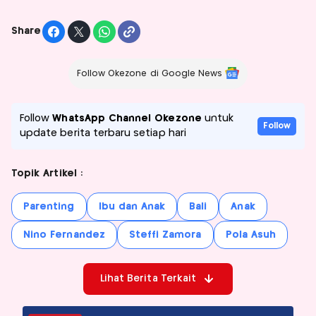
Share
Follow Okezone di Google News
Follow
WhatsApp Channel Okezone
untuk
Follow
update berita terbaru setiap hari
Topik Artikel :
Parenting
Ibu dan Anak
Bali
Anak
Nino Fernandez
Steffi Zamora
Pola Asuh
Lihat Berita Terkait