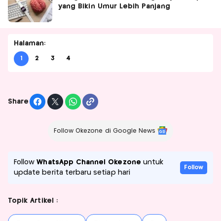
yang Bikin Umur Lebih Panjang
Halaman:
1
2
3
4
Share
Follow Okezone di Google News
Follow
WhatsApp Channel Okezone
untuk
Follow
update berita terbaru setiap hari
Topik Artikel :