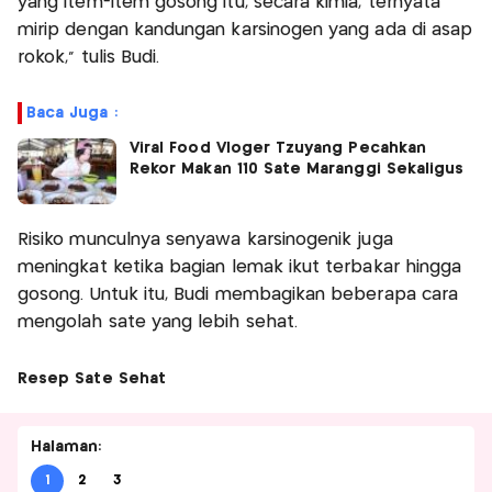
yang item-item gosong itu, secara kimia, ternyata
mirip dengan kandungan karsinogen yang ada di asap
rokok,” tulis Budi.
Baca Juga :
Viral Food Vloger Tzuyang Pecahkan
Rekor Makan 110 Sate Maranggi Sekaligus
Risiko munculnya senyawa karsinogenik juga
meningkat ketika bagian lemak ikut terbakar hingga
gosong. Untuk itu, Budi membagikan beberapa cara
mengolah sate yang lebih sehat.
Resep Sate Sehat
Halaman:
1
2
3