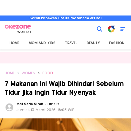
Scroll kebawah untuk membaca artikel
HOME
MOM AND KIDS
TRAVEL
BEAUTY
FASHION
HOME
WOMEN
FOOD
7 Makanan Ini Wajib Dihindari Sebelum
Tidur jika Ingin Tidur Nyenyak
Mei Sada Sirait
,
Jurnalis
Jum'at, 13 Maret 2026 |18:05 WIB