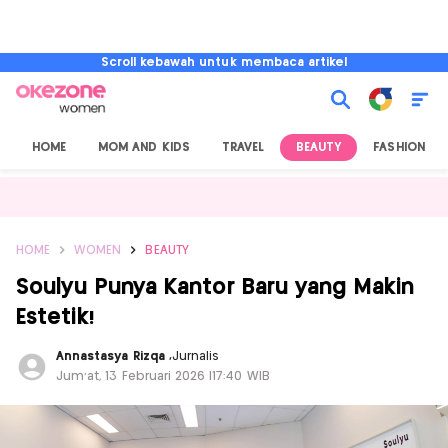
Scroll kebawah untuk membaca artikel
HOME
MOM AND KIDS
TRAVEL
BEAUTY
FASHION
HOME
WOMEN
BEAUTY
Soulyu Punya Kantor Baru yang Makin
Estetik!
Annastasya Rizqa
,
Jurnalis
Jum'at, 13 Februari 2026 |17:40 WIB