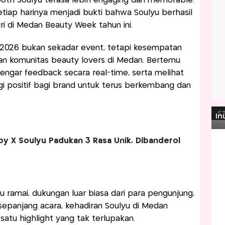
th Soulyu terasa lebih engaging dan memorable.
iap harinya menjadi bukti bahwa Soulyu berhasil
i di Medan Beauty Week tahun ini.
 2026 bukan sekadar event, tetapi kesempatan
an komunitas beauty lovers di Medan. Bertemu
ngar feedback secara real-time, serta melihat
i positif bagi brand untuk terus berkembang dan
by X Soulyu Padukan 3 Rasa Unik, Dibanderol
 ramai, dukungan luar biasa dari para pengunjung,
 sepanjang acara, kehadiran Soulyu di Medan
atu highlight yang tak terlupakan.