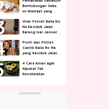
Pemanasan Sebelum
Berhubungan Seks,
Ini Manfaat yang
Jarang Diketahui
Viral! Potret Baila No
Pasangan
Na Keciduk Jalan
Bareng Ivar Jenner,
Pacaran?
Profil dan Potret
Cantik Baila No Na
yang Keciduk Jalan
Bareng Bintang
4 Cara Aman agar
Timnas Indonesia
Alpukat Tak
Ivar Jenner
Kecokelatan
Advertisement