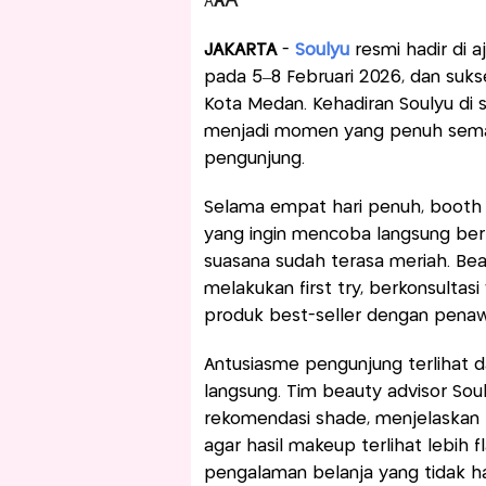
A
A
A
JAKARTA
-
Soulyu
resmi hadir di 
pada 5–8 Februari 2026, dan suks
Kota Medan. Kehadiran Soulyu di s
menjadi momen yang penuh semang
pengunjung.
Selama empat hari penuh, booth 
yang ingin mencoba langsung berb
suasana sudah terasa meriah. Bea
melakukan first try, berkonsultas
produk best-seller dengan penaw
Antusiasme pengunjung terlihat d
langsung. Tim beauty advisor S
rekomendasi shade, menjelaskan k
agar hasil makeup terlihat lebih f
pengalaman belanja yang tidak h