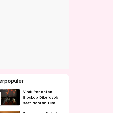
erpopuler
Viral! Penonton
Bioskop Dikeroyok
saat Nonton Film
Spider-Man