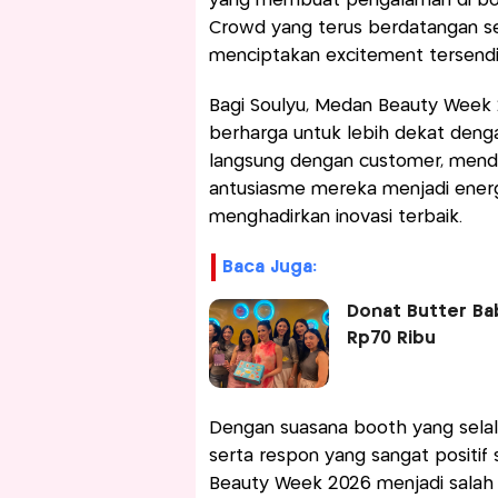
yang membuat pengalaman di boo
Crowd yang terus berdatangan set
menciptakan excitement tersendir
Bagi Soulyu, Medan Beauty Week
berharga untuk lebih dekat deng
langsung dengan customer, mende
antusiasme mereka menjadi energ
menghadirkan inovasi terbaik.
Baca Juga:
Donat Butter Ba
Rp70 Ribu
Dengan suasana booth yang selalu
serta respon yang sangat positif
Beauty Week 2026 menjadi salah s