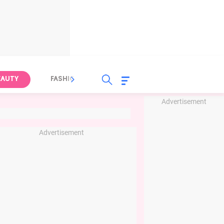
EAUTY
FASHION
FOOD
HEALTH
Advertisement
Advertisement