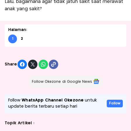
Lalu, bagaimana agar tidak jatuh sakit saat merawat
anak yang sakit?
Halaman:
1
2
Share
Follow Okezone di Google News
Follow
WhatsApp Channel Okezone
untuk
Follow
update berita terbaru setiap hari
Topik Artikel :