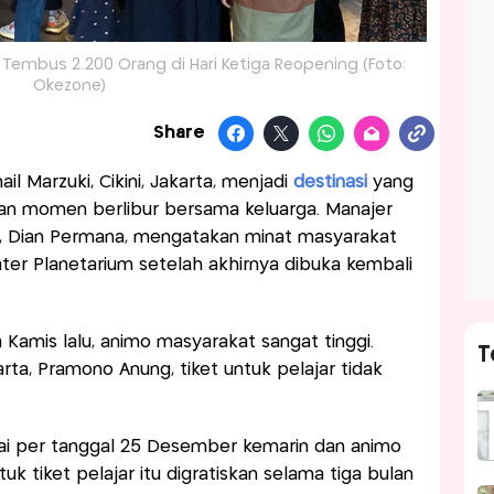
 Tembus 2.200 Orang di Hari Ketiga Reopening (Foto:
Okezone)
Share
il Marzuki, Cikini, Jakarta, menjadi
destinasi
yang
an momen berlibur bersama keluarga. Manajer
i, Dian Permana, mengatakan minat masyarakat
ter Planetarium setelah akhirnya dibuka kembali
 Kamis lalu, animo masyarakat sangat tinggi.
T
arta, Pramono Anung, tiket untuk pelajar tidak
lai per tanggal 25 Desember kemarin dan animo
k tiket pelajar itu digratiskan selama tiga bulan