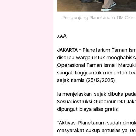
Pengunjung Planetarium TIM Cikini
A
A
A
JAKARTA
- Planetarium Taman Isma
diserbu warga untuk menghabisk
Operasional Taman Ismail Marzuk
sangat tinggi untuk menonton tea
sejak Kamis (25/12/2025).
Ia menjelaskan, sejak dibuka pada
Sesuai instruksi Gubernur DKI Jak
dipungut biaya alias gratis.
"Aktivasi Planetarium sudah dimu
masyarakat cukup antusias ya. Untu