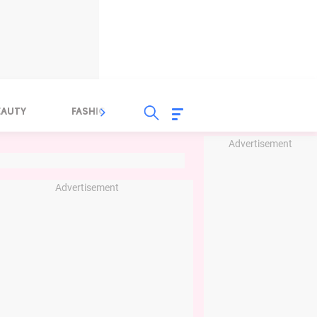
EAUTY
FASHION
FOOD
HEALTH
Advertisement
Advertisement