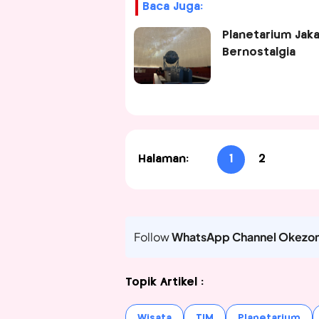
Baca Juga:
Planetarium Jak
Bernostalgia
Halaman:
1
2
Follow
WhatsApp Channel Okezo
Topik Artikel :
Wisata
TIM
Planetarium