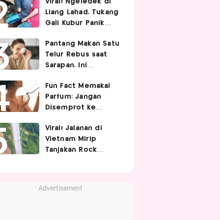
Viral! Ngeledek di
Hubungan Intim
Liang Lahad, Tukang
Gali Kubur Panik
Tertimpa Tanah
Pantang Makan Satu
Telur Rebus saat
Sarapan, Ini
Alasannya Menurut
Fun Fact Memakai
Ahli Gizi!
Parfum: Jangan
Disemprot ke
Rambut hingga
Viral! Jalanan di
Golden Time
Vietnam Mirip
Memakainya!
Tanjakan Rock
Bottom SpongeBob,
Berbelok Nyaris 90
Derajat!
Advertisement