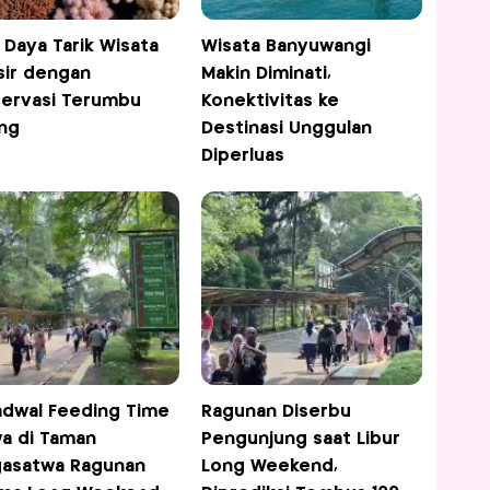
 Daya Tarik Wisata
Wisata Banyuwangi
sir dengan
Makin Diminati,
ervasi Terumbu
Konektivitas ke
ng
Destinasi Unggulan
Diperluas
Jadwal Feeding Time
Ragunan Diserbu
a di Taman
Pengunjung saat Libur
asatwa Ragunan
Long Weekend,