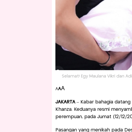
Selamat! Egy Maulana Vikri dan Adi
A
A
A
JAKARTA
– Kabar bahagia datang
Khanza. Keduanya resmi menyamb
perempuan, pada Jumat (12/12/20
Pasangan yang menikah pada De