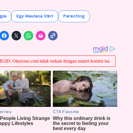
gia
Egy Maulana Vikri
Parenting