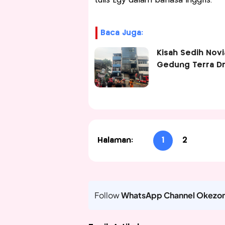
tulis Egy dalam bahasa Inggris.
Baca Juga:
Kisah Sedih Novi
Gedung Terra Dro
Halaman:
1
2
Follow
WhatsApp Channel Okezo