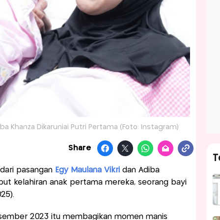
ba Khanza Dikaruniai Putri Pertama (Foto: Instagram)
Share
T
 dari pasangan
Egy Maulana Vikri
dan Adiba
ut kelahiran anak pertama mereka, seorang bayi
25).
sember 2023 itu membagikan momen manis