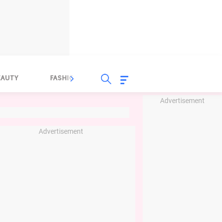
EAUTY
FASHION
FOOD
HEALTH
Advertisement
Advertisement