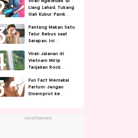
Viral! Ngeledek di
Hubungan Intim
Liang Lahad, Tukang
Gali Kubur Panik
Tertimpa Tanah
Pantang Makan Satu
Telur Rebus saat
Sarapan, Ini
Alasannya Menurut
Viral! Jalanan di
Ahli Gizi!
Vietnam Mirip
Tanjakan Rock
Bottom SpongeBob,
Fun Fact Memakai
Berbelok Nyaris 90
Parfum: Jangan
Derajat!
Disemprot ke
Rambut hingga
Golden Time
Memakainya!
Advertisement