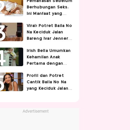
Pemanasan Sebelum
Berhubungan Seks,
Ini Manfaat yang
Jarang Diketahui
Viral! Potret Baila No
Pasangan
Na Keciduk Jalan
Bareng Ivar Jenner,
Pacaran?
Irish Bella Umumkan
Kehamilan Anak
Pertama dengan
Haldy Sabri
Profil dan Potret
Cantik Baila No Na
yang Keciduk Jalan
Bareng Bintang
Timnas Indonesia
Ivar Jenner
Advertisement