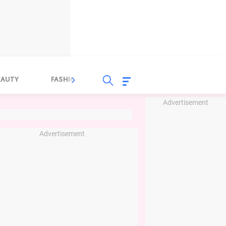
EAUTY
FASHION
FOOD
HEALTH
Advertisement
Advertisement