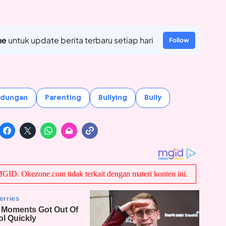
ne
untuk update berita terbaru setiap hari
Follow
ndungan
Parenting
Bullying
Bully