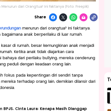
Menurun dari Orangtua? Ini Faktanya (Foto: Freepik)
Share
erundungan
menurun dari orangtua? Ini faktanya.
bagaimana anak berperilaku di luar rumah.
p kasar di rumah, besar kemungkinan anak menjadi
r rumah. Ketika anak tidak diajarkan cara
ahaya dari perilaku bullying, mereka cenderung
ng peduli dengan keadaan orang lain.
ih fokus pada kepentingan diri sendiri tanpa
T
ereka terhadap orang lain, demikian dilansir dari
donesia.
en BPJS, Cinta Laura: Kenapa Masih Dianggap