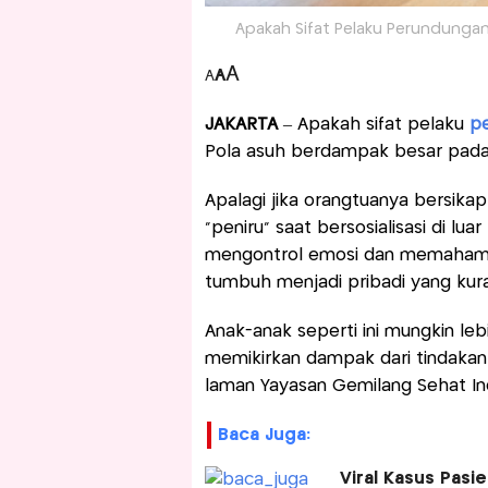
Apakah Sifat Pelaku Perundungan 
A
A
A
JAKARTA
– Apakah sifat pelaku
p
Pola asuh berdampak besar pada 
Apalagi jika orangtuanya bersika
“peniru” saat bersosialisasi di lua
mengontrol emosi dan memahami b
tumbuh menjadi pribadi yang kura
Anak-anak seperti ini mungkin leb
memikirkan dampak dari tindakan m
laman Yayasan Gemilang Sehat In
Baca Juga:
Viral Kasus Pasi