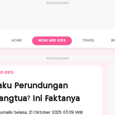
Advertisement
HOME
MOM AND KIDS
TRAVEL
B
Advertisement
D KIDS
laku Perundungan
angtua? Ini Faktanya
Jurnalis-Selasa, 21 Oktober 2025 |13:09 WIB