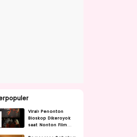
erpopuler
Viral! Penonton
Bioskop Dikeroyok
saat Nonton Film
Spider-Man