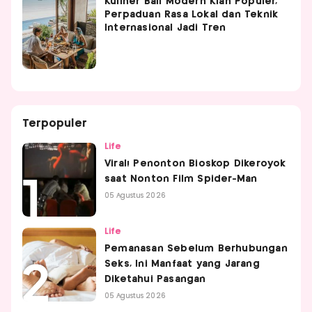
Kuliner Bali Modern Kian Populer,
Perpaduan Rasa Lokal dan Teknik
Internasional Jadi Tren
Terpopuler
Life
Viral! Penonton Bioskop Dikeroyok
saat Nonton Film Spider-Man
05 Agustus 2026
Life
Pemanasan Sebelum Berhubungan
Seks, Ini Manfaat yang Jarang
Diketahui Pasangan
05 Agustus 2026