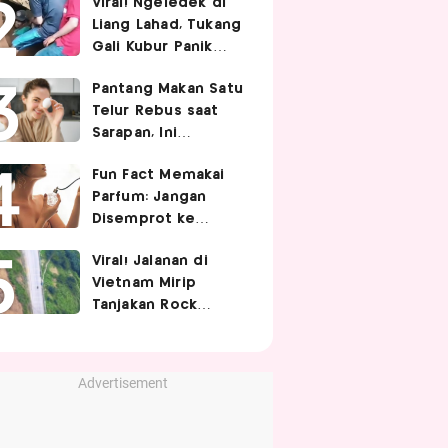
Viral! Ngeledek di
Hubungan Intim
Liang Lahad, Tukang
Gali Kubur Panik
Tertimpa Tanah
Pantang Makan Satu
Telur Rebus saat
Sarapan, Ini
Alasannya Menurut
Fun Fact Memakai
Ahli Gizi!
Parfum: Jangan
Disemprot ke
Rambut hingga
Viral! Jalanan di
Golden Time
Vietnam Mirip
Memakainya!
Tanjakan Rock
Bottom SpongeBob,
Berbelok Nyaris 90
Derajat!
Advertisement