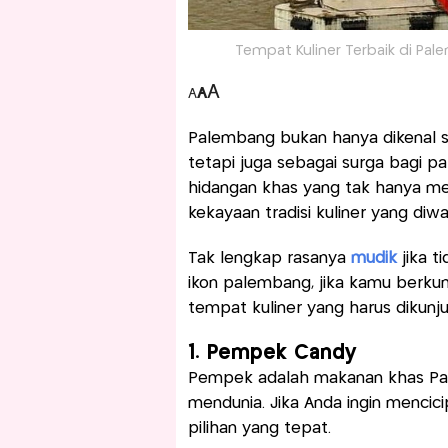
Tempat Kuliner Terbaik di Pal
A
A
A
Palembang bukan hanya dikenal s
tetapi juga sebagai surga bagi par
hidangan khas yang tak hanya me
kekayaan tradisi kuliner yang diw
Tak lengkap rasanya
mudik
jika t
ikon palembang, jika kamu berkun
tempat kuliner yang harus dikunju
1. Pempek Candy
Pempek adalah makanan khas Pal
mendunia. Jika Anda ingin menci
pilihan yang tepat.