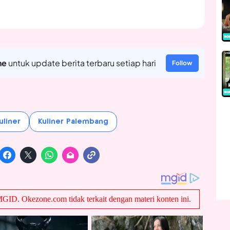
ne
untuk update berita terbaru setiap hari
Follow
uliner
Kuliner Palembang