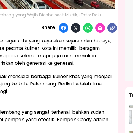
embang yang Wajib Dicoba saat Mudik, (Foto: Dok)
Share
ebagai kota yang kaya akan sejarah dan budaya,
a pecinta kuliner. Kota ini memiliki beragam
nggoda selera, tetapi juga mencerminkan
ariskan oleh generasi ke generasi.
idak mencicipi berbagai kuliner khas yang menjadi
jung ke kota Palembang. Berikut adalah lima
ngi.
T
embang yang sangat terkenal, bahkan sudah
cipi pempek yang otentik, Pempek Candy adalah