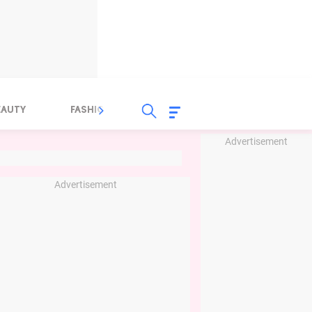
EAUTY
FASHION
FOOD
HEALTH
Advertisement
Advertisement