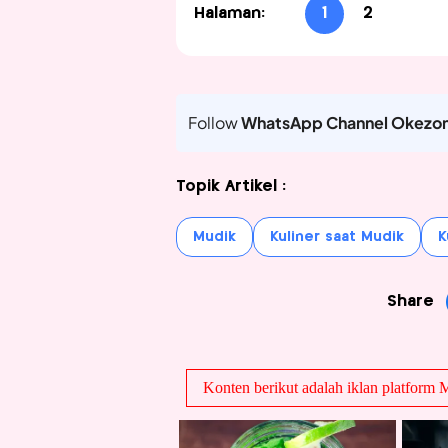
Halaman:
1
2
Follow
WhatsApp Channel Okezo
Topik Artikel :
Mudik
Kuliner saat Mudik
K
Share