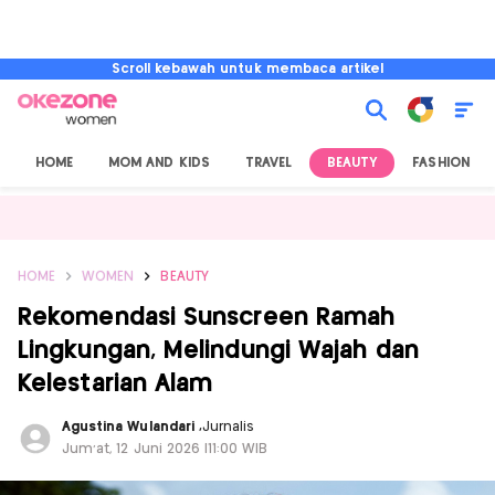
Scroll kebawah untuk membaca artikel
HOME
MOM AND KIDS
TRAVEL
BEAUTY
FASHION
HOME
WOMEN
BEAUTY
Rekomendasi Sunscreen Ramah
Lingkungan, Melindungi Wajah dan
Kelestarian Alam
Agustina Wulandari
,
Jurnalis
Jum'at, 12 Juni 2026 |11:00 WIB