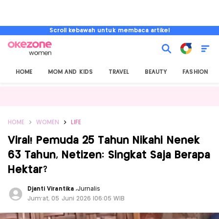
Scroll kebawah untuk membaca artikel
HOME
MOM AND KIDS
TRAVEL
BEAUTY
FASHION
HOME
WOMEN
LIFE
Viral! Pemuda 25 Tahun Nikahi Nenek
63 Tahun, Netizen: Singkat Saja Berapa
Hektar?
Djanti Virantika
,
Jurnalis
Jum'at, 05 Juni 2026 |06:05 WIB