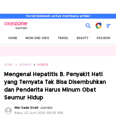
Scroll kebawah untuk membaca artikel
HOME
MOM AND KIDS
TRAVEL
BEAUTY
FASHION
HOME
WOMEN
HEALTH
Mengenal Hepatitis B, Penyakit Hati
yang Ternyata Tak Bisa Disembuhkan
dan Penderita Harus Minum Obat
Seumur Hidup
Mei Sada Sirait
,
Jurnalis
Rabu, 03 Juni 2026 |08:05 WIB