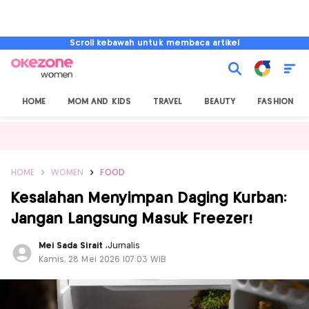
Scroll kebawah untuk membaca artikel
HOME
MOM AND KIDS
TRAVEL
BEAUTY
FASHION
HOME
WOMEN
FOOD
Kesalahan Menyimpan Daging Kurban:
Jangan Langsung Masuk Freezer!
Mei Sada Sirait
,
Jurnalis
Kamis, 28 Mei 2026 |07:03 WIB