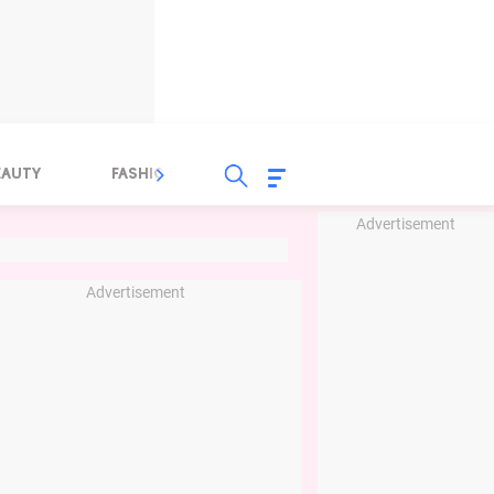
EAUTY
FASHION
FOOD
HEALTH
Advertisement
Advertisement