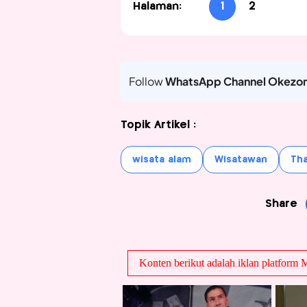
Halaman:
1
2
Follow
WhatsApp Channel Okezo
Topik Artikel :
wisata alam
Wisatawan
Tha
Share