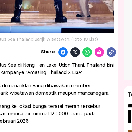
otus Sea Thailand Banjir Wisatawan. (Foto: IG Lisa)
Share
s Sea di Nong Han Lake, Udon Thani, Thailand kini
 kampanye “Amazing Thailand X LISA”.
t”, di mana iklan yang dibawakan member
narik wisatawan domestik maupun mancanegara.
T
g ke lokasi bunga teratai merah tersebut.
akan mencapai minimal 120.000 orang pada
bruari 2026.