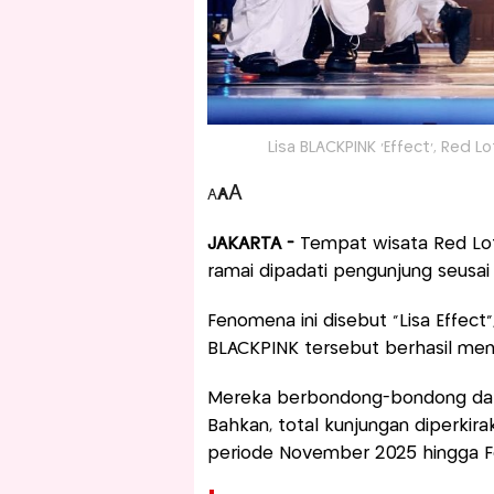
Lisa BLACKPINK 'Effect', Red L
A
A
A
JAKARTA -
Tempat wisata Red Lotu
ramai dipadati pengunjung seusai
Fenomena ini disebut “Lisa Effec
BLACKPINK tersebut berhasil me
Mereka berbondong-bondong datan
Bahkan, total kunjungan diperkir
periode November 2025 hingga Fe