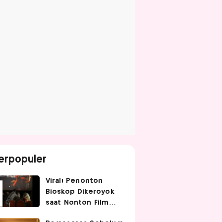
erpopuler
Viral! Penonton
Bioskop Dikeroyok
saat Nonton Film
Spider-Man