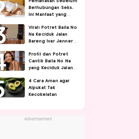
Pemanasan Sebelum
Berhubungan Seks,
Ini Manfaat yang
Jarang Diketahui
Viral! Potret Baila No
Pasangan
Na Keciduk Jalan
Bareng Ivar Jenner,
Pacaran?
Profil dan Potret
Cantik Baila No Na
yang Keciduk Jalan
Bareng Bintang
4 Cara Aman agar
Timnas Indonesia
Alpukat Tak
Ivar Jenner
Kecokelatan
Advertisement