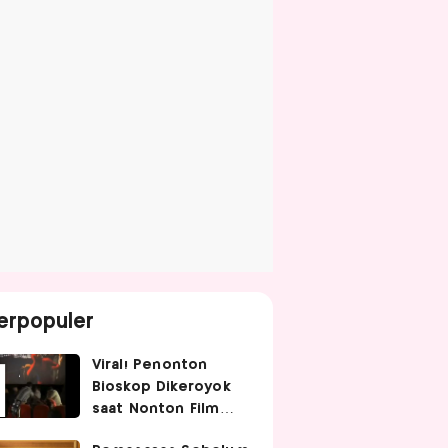
erpopuler
Viral! Penonton
Bioskop Dikeroyok
saat Nonton Film
Spider-Man