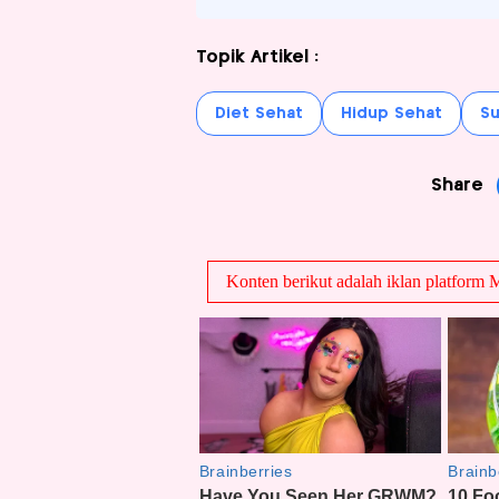
Topik Artikel :
Diet Sehat
Hidup Sehat
Su
Share