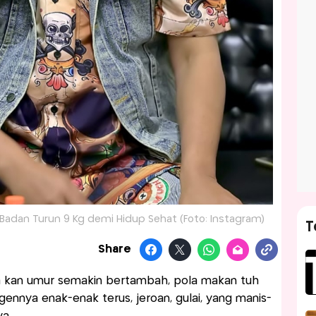
t Badan Turun 9 Kg demi Hidup Sehat (Foto: Instagram)
T
Share
a kan umur semakin bertambah, pola makan tuh
ngennya enak-enak terus, jeroan, gulai, yang manis-