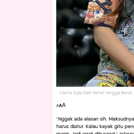
Cerita Sule Diet Ketat hingga Bera
A
A
A
“Nggak ada alasan sih. Maksudny
harus diatur. Kalau kayak gitu pe