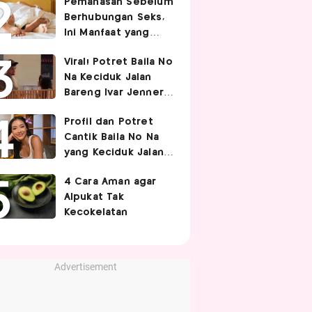
Pemanasan Sebelum
Berhubungan Seks,
Ini Manfaat yang
Jarang Diketahui
Viral! Potret Baila No
Pasangan
Na Keciduk Jalan
Bareng Ivar Jenner,
Pacaran?
Profil dan Potret
Cantik Baila No Na
yang Keciduk Jalan
Bareng Bintang
4 Cara Aman agar
Timnas Indonesia
Alpukat Tak
Ivar Jenner
Kecokelatan
Advertisement