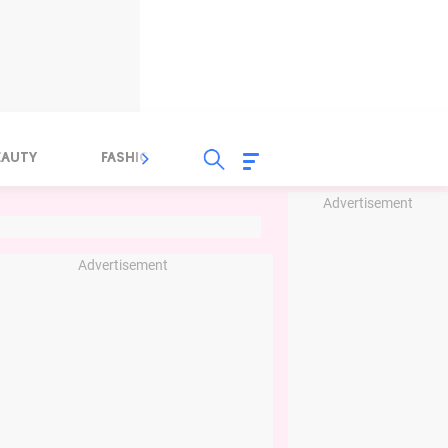
EAUTY
FASHION
FOOD
HEALTH
Advertisement
Advertisement