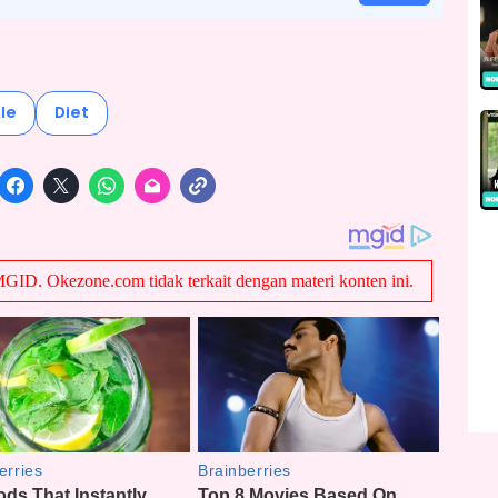
le
Diet