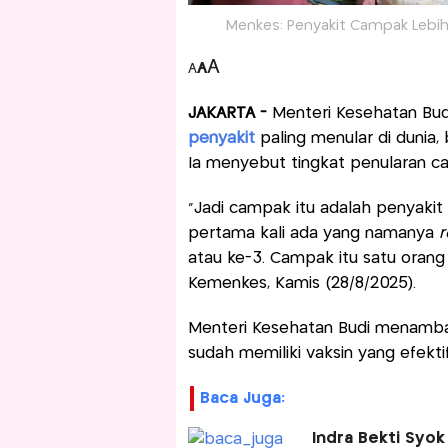
Menkes: Penyakit Campak Lebih
A
A
A
JAKARTA -
Menteri Kesehatan Bu
penyakit
paling menular di dunia,
Ia menyebut tingkat penularan cam
“Jadi campak itu adalah penyakit 
pertama kali ada yang namanya
r
atau ke-3. Campak itu satu orang b
Kemenkes, Kamis (28/8/2025).
Menteri Kesehatan Budi menamba
sudah memiliki vaksin yang efekt
Baca Juga:
Indra Bekti Syok 