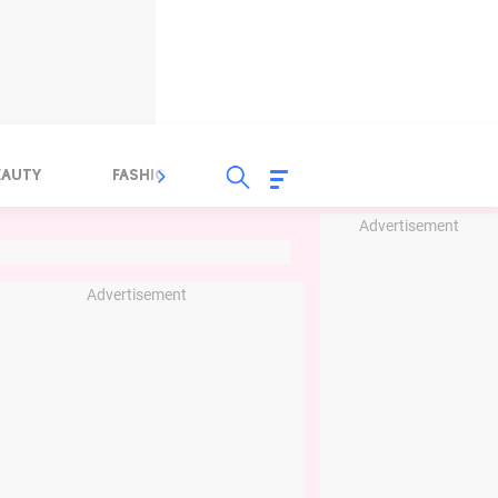
EAUTY
FASHION
FOOD
HEALTH
Advertisement
Advertisement