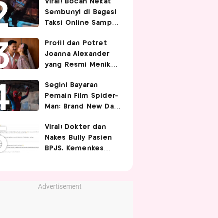
Viral! Bocah Nekat
dan Aman
Sembunyi di Bagasi
Taksi Online Sampai
Terbawa Jauh, Bikin
Profil dan Potret
Driver Kaget
Joanna Alexander
yang Resmi Menikah
dengan Immanuel
Segini Bayaran
Christover
Pemain Film Spider-
Man: Brand New Day,
Tom Holland
Viral! Dokter dan
Termahal Tembus
Nakes Bully Pasien
Rp350 Miliar
BPJS, Kemenkes
Sayangkan Komentar
Nirempati
Advertisement