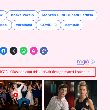
ak
hoaks vaksin
Menkes Budi Gunadi Sadikin
ssal
vaksinasi
COVID-19
campak