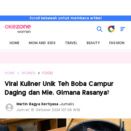
Scroll kebawah untuk membaca artikel
HOME
MOM AND KIDS
TRAVEL
BEAUTY
FASHION
HOME
WOMEN
FOOD
Viral Kuliner Unik Teh Boba Campur
Daging dan Mie, Gimana Rasanya?
Martin Bagya Kertiyasa
,
Jurnalis
Jum'at, 18 Oktober 2024 |07:08 WIB