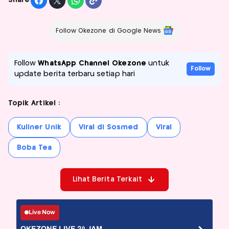
Share
Follow Okezone di Google News
Follow
WhatsApp Channel Okezone
untuk
Follow
update berita terbaru setiap hari
Topik Artikel :
Kuliner Unik
Viral di Sosmed
Viral
Boba Tea
Lihat Berita Terkait
Live Now
OKEZONE LIVE 24 JAM