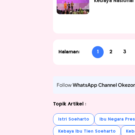
Kebaya Nasional
Halaman:
1
2
3
Follow
WhatsApp Channel Okezo
Topik Artikel :
Istri Soeharto
Ibu Negara Pres
Kebaya Ibu Tien Soeharto
Keb