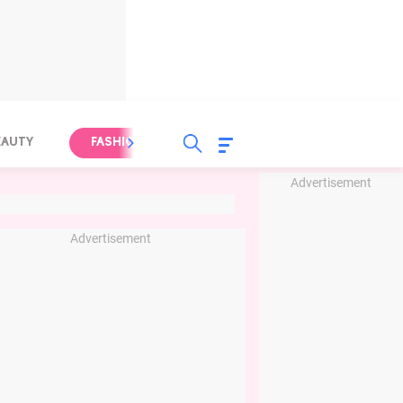
EAUTY
FASHION
FOOD
HEALTH
Advertisement
Advertisement