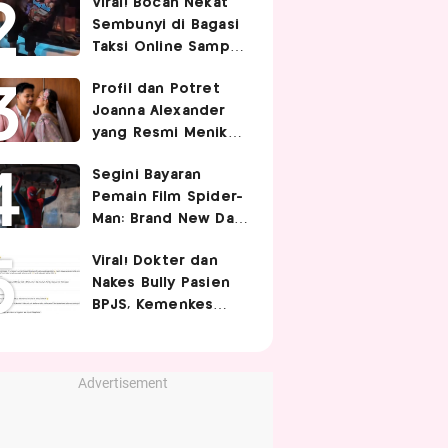
Viral! Bocah Nekat
dan Aman
Sembunyi di Bagasi
Taksi Online Sampai
Terbawa Jauh, Bikin
Profil dan Potret
Driver Kaget
Joanna Alexander
yang Resmi Menikah
dengan Immanuel
Segini Bayaran
Christover
Pemain Film Spider-
Man: Brand New Day,
Tom Holland
Viral! Dokter dan
Termahal Tembus
Nakes Bully Pasien
Rp350 Miliar
BPJS, Kemenkes
Sayangkan Komentar
Nirempati
Advertisement