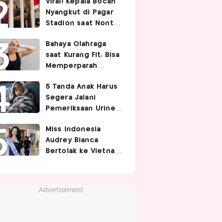
Viral! Kepala Bocah
Nyangkut di Pagar
Stadion saat Nonton
Timnas Indonesia,
Bahaya Olahraga
Endingnya Kocak
saat Kurang Fit, Bisa
Memperparah
Infeksi Sistemik
5 Tanda Anak Harus
Segera Jalani
Pemeriksaan Urine,
Orangtua Wajib Tahu
Miss Indonesia
Audrey Bianca
Bertolak ke Vietnam,
Siap Berjuang di
Miss World 2026
Advertisement