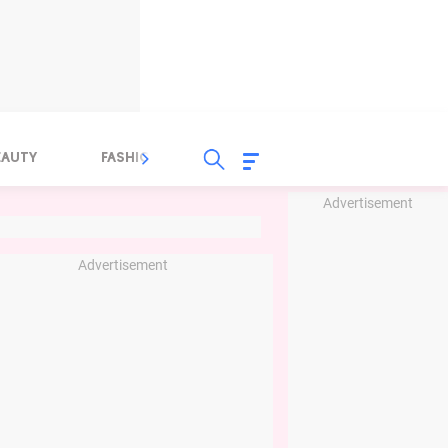
EAUTY
FASHION
FOOD
HEALTH
Advertisement
Advertisement