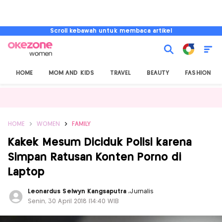
Scroll kebawah untuk membaca artikel
HOME
MOM AND KIDS
TRAVEL
BEAUTY
FASHION
HOME
WOMEN
FAMILY
Kakek Mesum Diciduk Polisi karena
Simpan Ratusan Konten Porno di
Laptop
Leonardus Selwyn Kangsaputra
,
Jurnalis
Senin, 30 April 2018 |14:40 WIB