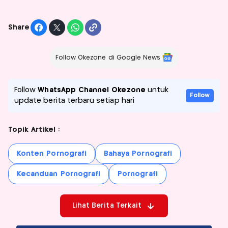
Share
Follow Okezone di Google News
Follow
WhatsApp Channel Okezone
untuk
Follow
update berita terbaru setiap hari
Topik Artikel :
Konten Pornografi
Bahaya Pornografi
Kecanduan Pornografi
Pornografi
Lihat Berita Terkait