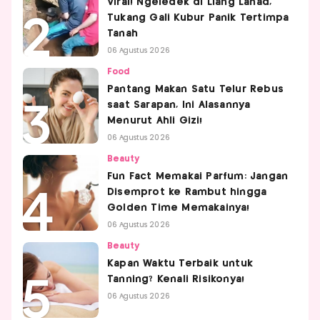
Viral! Ngeledek di Liang Lahad,
Tukang Gali Kubur Panik Tertimpa
Tanah
06 Agustus 2026
Food
Pantang Makan Satu Telur Rebus
saat Sarapan, Ini Alasannya
Menurut Ahli Gizi!
06 Agustus 2026
Beauty
Fun Fact Memakai Parfum: Jangan
Disemprot ke Rambut hingga
Golden Time Memakainya!
06 Agustus 2026
Beauty
Kapan Waktu Terbaik untuk
Tanning? Kenali Risikonya!
06 Agustus 2026