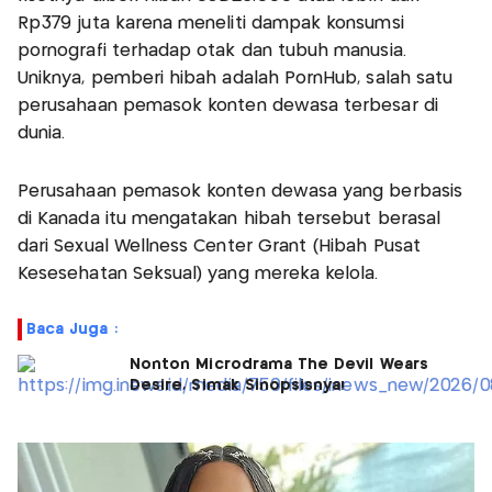
Rp379 juta karena meneliti dampak konsumsi
pornografi terhadap otak dan tubuh manusia.
Uniknya, pemberi hibah adalah PornHub, salah satu
perusahaan pemasok konten dewasa terbesar di
dunia.
Perusahaan pemasok konten dewasa yang berbasis
di Kanada itu mengatakan hibah tersebut berasal
dari Sexual Wellness Center Grant (Hibah Pusat
Kesesehatan Seksual) yang mereka kelola.
Baca Juga :
Nonton Microdrama The Devil Wears
Desire, Simak Sinopsisnya!