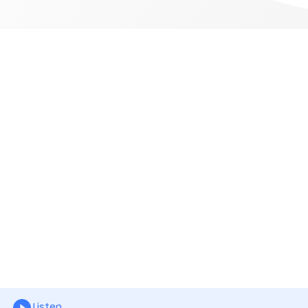
Listen