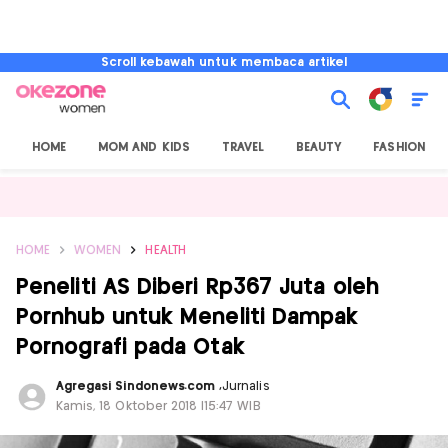
Scroll kebawah untuk membaca artikel
HOME
MOM AND KIDS
TRAVEL
BEAUTY
FASHION
HOME
WOMEN
HEALTH
Peneliti AS Diberi Rp367 Juta oleh
Pornhub untuk Meneliti Dampak
Pornografi pada Otak
Agregasi Sindonews.com
,
Jurnalis
Kamis, 18 Oktober 2018 |15:47 WIB