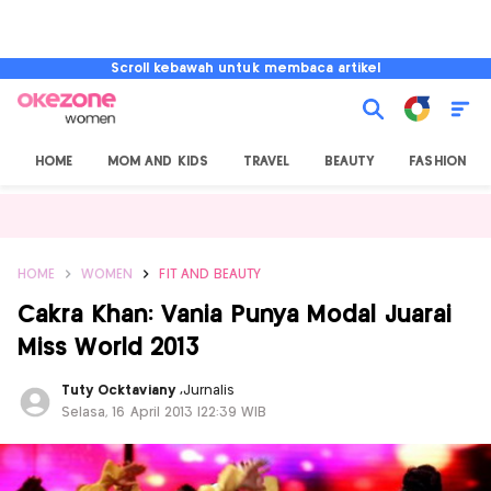
Scroll kebawah untuk membaca artikel
HOME
MOM AND KIDS
TRAVEL
BEAUTY
FASHION
HOME
WOMEN
FIT AND BEAUTY
Cakra Khan: Vania Punya Modal Juarai
Miss World 2013
Tuty Ocktaviany
,
Jurnalis
Selasa, 16 April 2013 |22:39 WIB