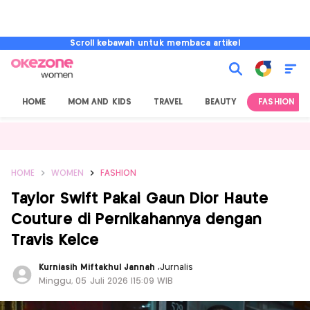
Scroll kebawah untuk membaca artikel
HOME
MOM AND KIDS
TRAVEL
BEAUTY
FASHION
HOME
WOMEN
FASHION
Taylor Swift Pakai Gaun Dior Haute
Couture di Pernikahannya dengan
Travis Kelce
Kurniasih Miftakhul Jannah
,
Jurnalis
Minggu, 05 Juli 2026 |15:09 WIB