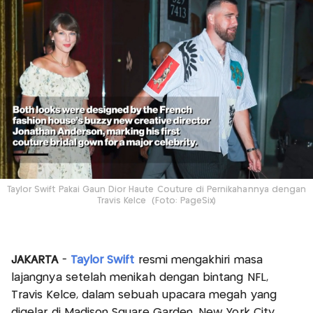
Taylor Swift Pakai Gaun Dior Haute Couture di Pernikahannya dengan
Travis Kelce (Foto: PageSix)
JAKARTA
-
Taylor Swift
resmi mengakhiri masa
lajangnya setelah menikah dengan bintang NFL,
Travis Kelce, dalam sebuah upacara megah yang
digelar di Madison Square Garden, New York City,