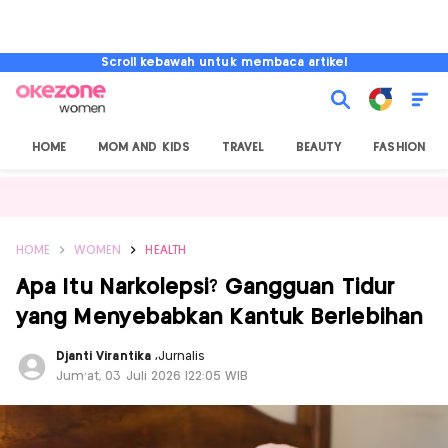
Scroll kebawah untuk membaca artikel
HOME
MOM AND KIDS
TRAVEL
BEAUTY
FASHION
HOME
WOMEN
HEALTH
Apa Itu Narkolepsi? Gangguan Tidur
yang Menyebabkan Kantuk Berlebihan
Djanti Virantika
,
Jurnalis
Jum'at, 03 Juli 2026 |22:05 WIB