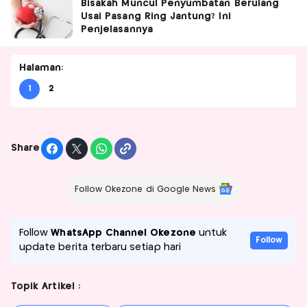
Bisakah Muncul Penyumbatan Berulang
Usai Pasang Ring Jantung? Ini
Penjelasannya
Halaman:
1
2
Share
Follow Okezone di Google News
Follow
WhatsApp Channel Okezone
untuk
Follow
update berita terbaru setiap hari
Topik Artikel :